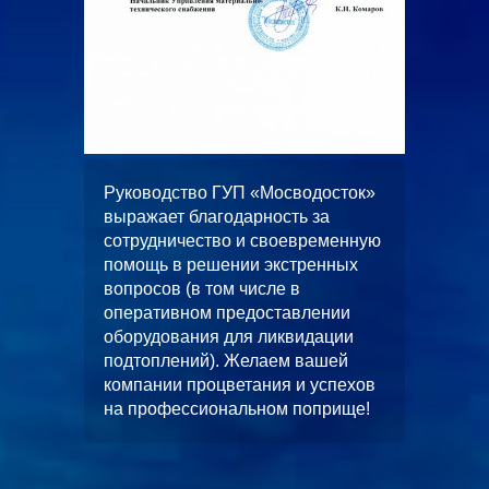
ООО
жает
Руководство ГУП «Мосводосток»
«Альян
вное и
выражает благодарность за
искренн
 работ
сотрудничество и своевременную
качеств
помощь в решении экстренных
выполн
вопросов (в том числе в
водопо
оперативном предоставлении
строите
л работ
оборудования для ликвидации
многоф
скной
подтоплений). Желаем вашей
«ЦФКиС
без
компании процветания и успехов
Москомс
от.
на профессиональном поприще!
в будущ
станет
чество.
и длите