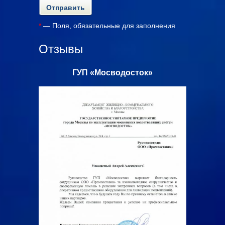
*
— Поля, обязательные для заполнения
Отзывы
с»
ГУП «Мосводосток»
ООО «Ал