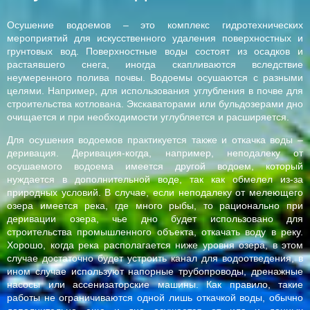
Осушение водоемов – это комплекс гидротехнических
мероприятий для искусственного удаления поверхностных и
грунтовых вод. Поверхностные воды состоят из осадков и
растаявшего снега, иногда скапливаются вследствие
неумеренного полива почвы. Водоемы осушаются с разными
целями. Например, для использования углубления в почве для
строительства котлована. Экскаваторами или бульдозерами дно
очищается и при необходимости углубляется и расширяется.
Для осушения водоемов практикуется также и откачка воды –
деривация. Деривация-когда, например, неподалеку от
осушаемого водоема имеется другой водоем, который
нуждается в дополнительной воде, так как обмелел из-за
природных условий. В случае, если неподалеку от мелеющего
озера имеется река, где много рыбы, то рационально при
деривации озера, чье дно будет использовано для
строительства промышленного объекта, откачать воду в реку.
Хорошо, когда река располагается ниже уровня озера, в этом
случае достаточно будет устроить канал для водоотведения, в
ином случае используют напорные трубопроводы, дренажные
насосы или ассенизаторские машины. Как правило, такие
работы не ограничиваются одной лишь откачкой воды, обычно