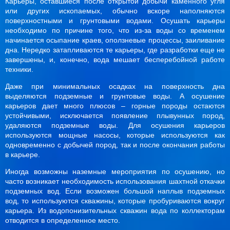
Карьеры, оставшиеся после открытой добычи каменного угля
или других ископаемых, обычно вскоре наполняются
поверхностными и грунтовыми водами. Осушать карьеры
необходимо по причине того, что из-за воды со временем
начинается осыпание краев, оползневые процессы, заиливание
дна. Нередко затапливаются те карьеры, где разработки еще не
завершены, и, конечно, вода мешает бесперебойной работе
техники.
Даже при минимальных осадках на поверхность дна
выделяются подземные и грунтовые воды. А осушение
карьеров дает много плюсов – горные породы остаются
устойчивыми, исключается появление плывунных пород,
удаляются подземные воды. Для осушения карьеров
используются мощные насосы, которые используются как
одновременно с добычей пород, так и после окончания работы
в карьере.
Иногда возможны наземные мероприятия по осушению, но
часто возникает необходимость использования шахтной откачки
подземных вод. Если возможен большой наплыв подземных
вод, то используются скважины, которые пробуриваются вокруг
карьера. Из водопонизительных скважин вода по коллекторам
отводится в определенное место.