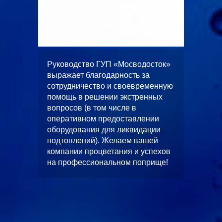
ООО
жает
Руководство ГУП «Мосводосток»
«Альян
вное и
выражает благодарность за
искренн
 работ
сотрудничество и своевременную
качеств
помощь в решении экстренных
выполн
вопросов (в том числе в
водопо
оперативном предоставлении
строите
л работ
оборудования для ликвидации
многоф
скной
подтоплений). Желаем вашей
«ЦФКиС
без
компании процветания и успехов
Москомс
от.
на профессиональном поприще!
в будущ
станет
чество.
и длите