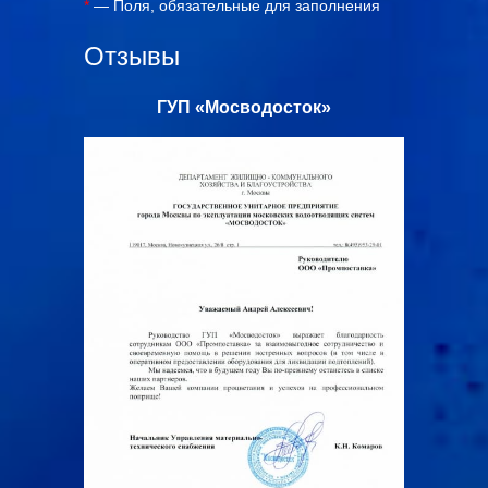
*
— Поля, обязательные для заполнения
Отзывы
с»
ГУП «Мосводосток»
ООО «Ал