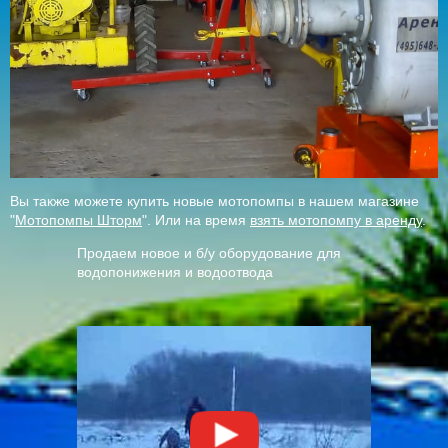
Вы также можете купить новые мотопомпы в нашем магазине
"
Мотопомпы Шторм
". Или на время
взять мотопомпу в аренду
.
Продаем новое и б/у оборудование для
водопонижения и водоотвода