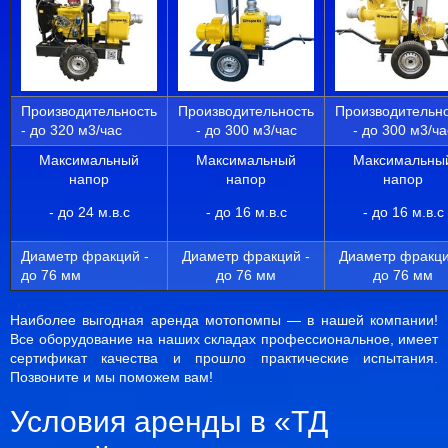
Производительность
Производительность
Производительн
- до 320 м3/час
- до 300 м3/час
- до 300 м3/ча
Максимальный
Максимальный
Максимальны
напор
напор
напор
- до
24 м.в.с
- до 16 м.в.с
- до
16 м.в.с
Диаметр фракций -
Диаметр фракций -
Диаметр фракци
до 76 мм
до 76 мм
до 76 мм
Наиболее выгодная аренда мотопомпы — в нашей компании!
Все оборудование на наших складах профессиональное, имеет
сертификат качества и прошло практические испытания.
Позвоните и мы поможем вам!
Условия аренды в «ТД