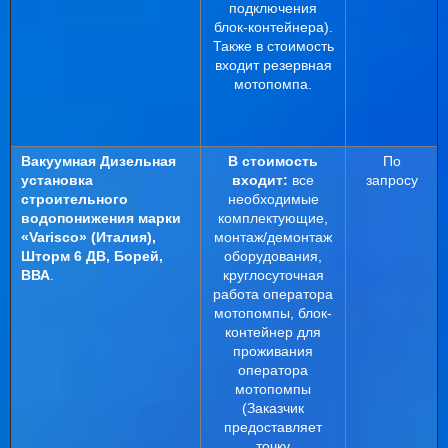
подключения
блок-контейнера).
Также в стоимость
входит резервная
мотопомпа.
Вакуумная Дизельная
В стоимость
По
установка
входит:
все
запросу
строительного
необходимые
водопонижения
марки
комплектующие,
«
Varisco
» (Италия),
монтаж/демонтаж
Шторм 6 ДВ, Борей,
оборудования,
ВВА
.
круглосуточная
работа оператора
мотопомпы, блок-
контейнер для
проживания
оператора
мотопомпы
(Заказчик
предоставляет
точку