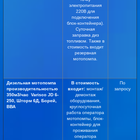
электропитания
220В для
подключения
блок-контейнера).
Суточная
заправка диз
топливом. Также в
стоимость входит
резервная
мотопомпа.
Дизельная мотопомпа
В стоимость
По
производительностью
входит:
монтаж/
запросу
350м3/час
Varisco
JD
6-
демонтаж
250, Шторм 6Д, Борей,
оборудования,
ВВА
круглосуточная
работа оператора
мотопомпы, блок-
контейнер для
проживания
оператора