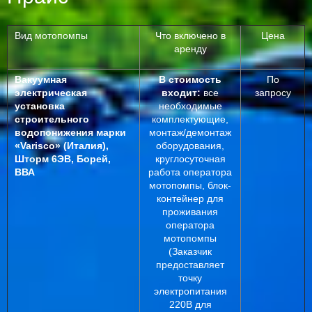
Вид мотопомпы
Что включено в
Цена
аренду
Вакуумная
В стоимость
По
электрическая
входит:
все
запросу
установка
необходимые
строительного
комплектующие,
водопонижения
марки
монтаж/демонтаж
«
Varisco
» (Италия),
оборудования,
Шторм 6ЭВ, Борей,
круглосуточная
ВВА
работа оператора
мотопомпы, блок-
контейнер для
проживания
оператора
мотопомпы
(Заказчик
предоставляет
точку
электропитания
220В для