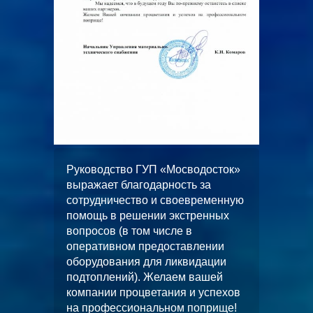
ООО
досток»
«АльянсТелекоммуникейшнс»
за
искренне благодарит за
еменную
качественное и добросовестное
енных
выполнение работ по
водопонижению при
ении
строительстве
ации
многофункционального ФОК ГБУ
ашей
«ЦФКиС СЗАО г. Москвы»
успехов
Москомспорта. Мы надеемся, что
прище!