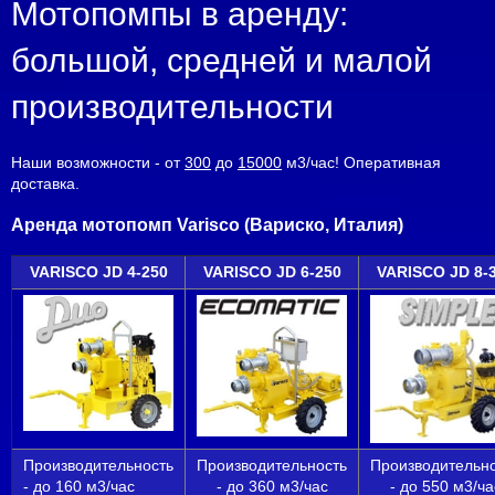
Мотопомпы в аренду:
большой, средней и малой
производительности
Наши возможности - от
300
до
15000
м3/час! Оперативная
доставка.
Аренда мотопомп Varisco (Вариско, Италия)
VARISCO
JD 4-250
VARISCO
JD 6-250
VARISCO
JD 8-
Производительность
Производительность
Производительн
- до 160 м3/час
- до 360 м3/час
- до 550 м3/ча