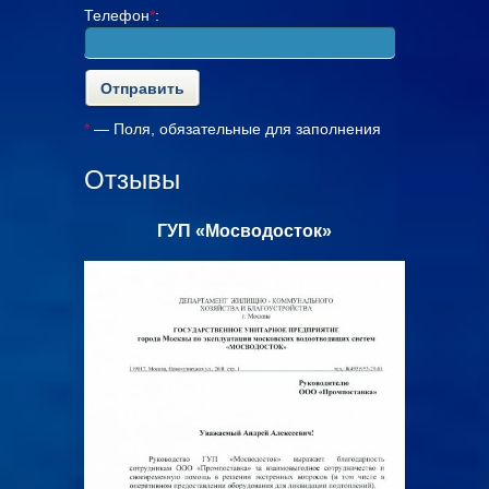
Телефон
*
:
*
— Поля, обязательные для заполнения
Отзывы
к»
ООО «АльянсТелекоммуникейшнс»