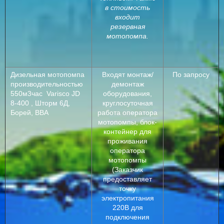
в стоимость
входит
резервная
мотопомпа.
Дизельная мотопомпа
Входят монтаж/
По запросу
производительностью
демонтаж
550м3час Varisco JD
оборудования,
8-400 , Шторм 6Д,
круглосуточная
Борей, ВВА
работа оператора
мотопомпы, блок-
контейнер для
проживания
оператора
мотопомпы
(Заказчик
предоставляет
точку
электропитания
220В для
подключения