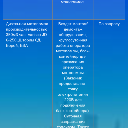
мотопомпа.
Дизельная мотопомпа
Входят монтаж/
По запросу
производительностью
демонтаж
350м3 час Varisco JD
оборудования,
6-250,,Шторим 6Д,
круглосуточная
Борей, ВВА
работа оператора
мотопомпы, блок-
контейнер для
проживания
оператора
мотопомпы
(Заказчик
предоставляет
точку
электропитания
220В для
подключения
блок-контейнера).
Суточная
заправка диз
топливом.
Также