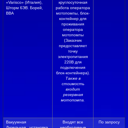
«Varisco» (Италия),
круглосуточная
Шторм 6ЭВ. Борей,
работа оператора
ВВА
мотопомпы, блок-
контейнер для
проживания
оператора
мотопомпы
(Заказчик
предоставляет
точку
электропитания
220В для
подключения
блок-контейнера).
Также в
стоимость
входит
резервная
мотопомпа.
Вакуумная
Входят все
По запросу
Дизельная установка
необходимые