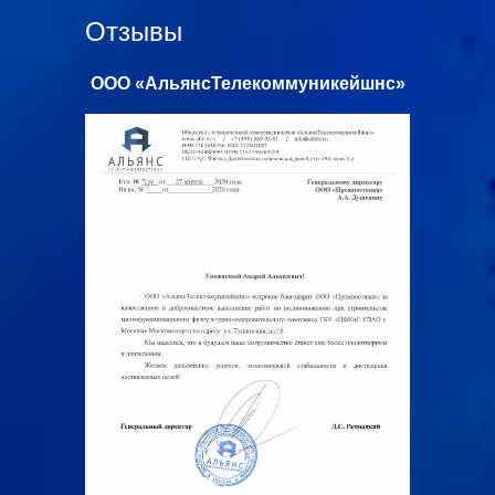
Отзывы
к»
ООО «АльянсТелекоммуникейшнс»