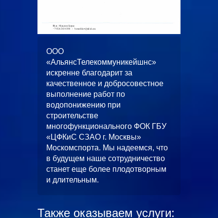
ООО
осток»
«АльянсТелекоммуникейшнс»
а
искренне благодарит за
еменную
качественное и добросовестное
нных
выполнение работ по
водопонижению при
ении
строительстве
ации
многофункционального ФОК ГБУ
шей
«ЦФКиС СЗАО г. Москвы»
успехов
Москомспорта. Мы надеемся, что
прище!
в будущем наше сотрудничество
станет еще более плодотворным
и длительным.
Также оказываем услуги: