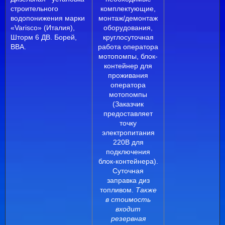
строительного
комплектующие,
водопонижения марки
монтаж/демонтаж
«Varisco» (Италия),
оборудования,
Шторм 6 ДВ. Борей,
круглосуточная
ВВА.
работа оператора
мотопомпы, блок-
контейнер для
проживания
оператора
мотопомпы
(Заказчик
предоставляет
точку
электропитания
220В для
подключения
блок-контейнера).
Суточная
заправка диз
топливом.
Также
в стоимость
входит
резервная