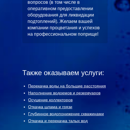
выполн
вопросов (в том числе в
водопо
оперативном предоставлении
строите
л работ
оборудования для ликвидации
многоф
скной
подтоплений). Желаем вашей
«ЦФКиС
без
компании процветания и успехов
Москомс
от.
на профессиональном поприще!
в будущ
станет
чество.
и длите
Также оказываем услуги:
Перекачка воды на большие расстояния
Наполнение водоемов и резервуаров
Осушение коллекторов
Откачка шлама и грязи
Глубинное водопонижение скважинами
Откачка и перекачка талых вод