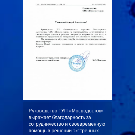
ООО
жает
Руководство ГУП «Мосводосток»
«Альян
вное и
выражает благодарность за
искренн
 работ
сотрудничество и своевременную
качеств
помощь в решении экстренных