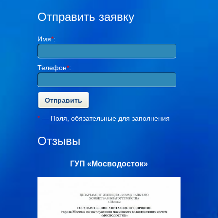
Отправить заявку
Имя
*
:
Телефон
*
:
*
— Поля, обязательные для заполнения
Отзывы
с»
ГУП «Мосводосток»
ООО «Ал