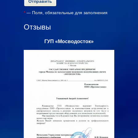
*
— Поля, обязательные для заполнения
Отзывы
с»
ГУП «Мосводосток»
ООО «Ал