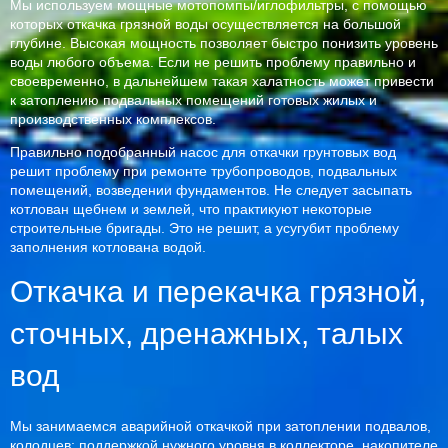
Мы используем мощные мотопомпы/иглофильтры, с помощью
которых
откачка грязной воды осуществляется на большой
глубине. Высокая мощность позволяет быстро понизить уровень
воды любого объема. Если не решить проблему правильно и
своевременно, в дальнейшем такая халатность может привести
к затоплению подвальных помещений готовых жилых и
производственных комплексов.
Правильно подобранный насос для откачки грунтовых вод
решит проблему при ремонте трубопроводов, подвальных
помещений, возведении фундаментов. Не следует засыпать
котлован щебнем и землей, что практикуют некоторые
строительные бригады. Это не решит, а усугубит проблему
заполнения котлована водой.
Откачка и перекачка грязной,
сточных, дренажных, талых
вод
Мы занимаемся аварийной откачкой при затоплении подвалов,
колодцев; поддержкой нужного уровня в коллекторе, накопителе