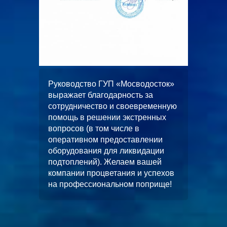
ООО
жает
Руководство ГУП «Мосводосток»
«Альян
вное и
выражает благодарность за
искренн
 работ
сотрудничество и своевременную
качеств
помощь в решении экстренных
выполн
вопросов (в том числе в
водопо
оперативном предоставлении
строите
л работ
оборудования для ликвидации
многоф
скной
подтоплений). Желаем вашей
«ЦФКиС
без
компании процветания и успехов
Москомс
от.
на профессиональном поприще!
в будущ
станет
чество.
и длите