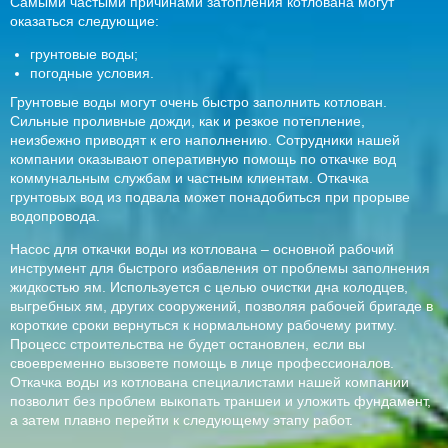
Самыми частыми причинами затопления котлована могут
оказаться следующие:
грунтовые воды;
погодные условия.
Грунтовые воды могут очень быстро заполнить котлован.
Сильные проливные дожди, как и резкое потепление,
неизбежно приводят к его наполнению. Сотрудники нашей
компании оказывают оперативную помощь по откачке вод
коммунальным службам и частным клиентам. Откачка
грунтовых вод из подвала может понадобиться при прорыве
водопровода.
Насос для откачки воды из котлована – основной рабочий
инструмент для быстрого избавления от проблемы заполнения
жидкостью ям. Используется с целью очистки дна колодцев,
выгребных ям, других сооружений, позволяя рабочей бригаде в
короткие сроки вернуться к нормальному рабочему ритму.
Процесс строительства не будет остановлен, если вы
своевременно вызовете помощь в лице профессионалов.
Откачка воды из котлована специалистами нашей компании
позволит без проблем выкопать траншеи и уложить фундамент,
а затем плавно перейти к следующему этапу работ.