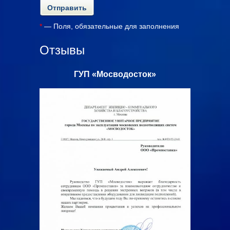
*
— Поля, обязательные для заполнения
Отзывы
с»
ГУП «Мосводосток»
ООО «Ал