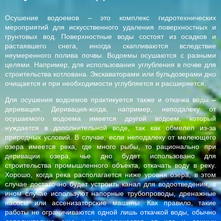
Осушение водоемов – это комплекс гидротехнических
мероприятий для искусственного удаления поверхностных и
грунтовых вод. Поверхностные воды состоят из осадков и
растаявшего снега, иногда скапливаются вследствие
неумеренного полива почвы. Водоемы осушаются с разными
целями. Например, для использования углубления в почве для
строительства котлована. Экскаваторами или бульдозерами дно
очищается и при необходимости углубляется и расширяется.
Для осушения водоемов практикуется также и откачка воды –
деривация. Деривация-когда, например, неподалеку от
осушаемого водоема имеется другой водоем, который
нуждается в дополнительной воде, так как обмелел из-за
природных условий. В случае, если неподалеку от мелеющего
озера имеется река, где много рыбы, то рационально при
деривации озера, чье дно будет использовано для
строительства промышленного объекта, откачать воду в реку.
Хорошо, когда река располагается ниже уровня озера, в этом
случае достаточно будет устроить канал для водоотведения, в
ином случае используют напорные трубопроводы, дренажные
насосы или ассенизаторские машины. Как правило, такие
работы не ограничиваются одной лишь откачкой воды, обычно