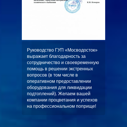
ООО
жает
Руководство ГУП «Мосводосток»
«Альян
вное и
выражает благодарность за
искренн
 работ
сотрудничество и своевременную
качеств
помощь в решении экстренных
выполн
вопросов (в том числе в
водопо
оперативном предоставлении
строите
л работ
оборудования для ликвидации
многоф
скной
подтоплений). Желаем вашей
«ЦФКиС
без
компании процветания и успехов
Москомс
от.
на профессиональном поприще!
в будущ
станет
чество.
и длите