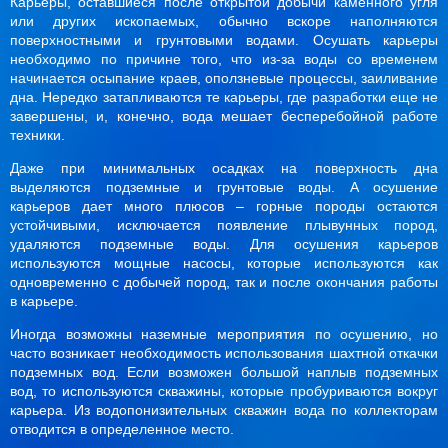
Карьеры, оставшиеся после открытой добычи каменного угля
или других ископаемых, обычно вскоре наполняются
поверхностными и грунтовыми водами. Осушать карьеры
необходимо по причине того, что из-за воды со временем
начинается осыпание краев, оползневые процессы, заиливание
дна. Нередко затапливаются те карьеры, где разработки еще не
завершены, и, конечно, вода мешает бесперебойной работе
техники.
Даже при минимальных осадках на поверхность дна
выделяются подземные и грунтовые воды. А осушение
карьеров дает много плюсов – горные породы остаются
устойчивыми, исключается появление плывунных пород,
удаляются подземные воды. Для осушения карьеров
используются мощные насосы, которые используются как
одновременно с добычей пород, так и после окончания работы
в карьере.
Иногда возможны наземные мероприятия по осушению, но
часто возникает необходимость использования шахтной откачки
подземных вод. Если возможен большой наплыв подземных
вод, то используются скважины, которые пробуриваются вокруг
карьера. Из водопонизительных скважин вода по коллекторам
отводится в определенное место.