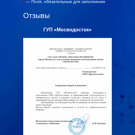
*
— Поля, обязательные для заполнения
Отзывы
с»
ГУП «Мосводосток»
ООО «Ал