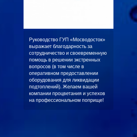
ООО
жает
Руководство ГУП «Мосводосток»
«Альян
вное и
выражает благодарность за
искренн
 работ
сотрудничество и своевременную
качеств
помощь в решении экстренных
выполн
вопросов (в том числе в
водопо
оперативном предоставлении
строите
л работ
оборудования для ликвидации
многоф
скной
подтоплений). Желаем вашей
«ЦФКиС
без
компании процветания и успехов
Москомс
от.
на профессиональном поприще!
в будущ
станет
чество.
и длите