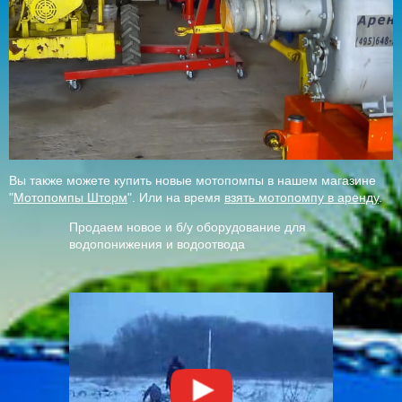
Вы также можете купить новые мотопомпы в нашем магазине
"
Мотопомпы Шторм
". Или на время
взять мотопомпу в аренду
.
Продаем новое и б/у оборудование для
водопонижения и водоотвода