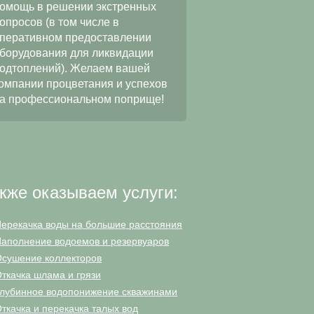
качественное и добр
омощь в решении экстренных
выполнение работ по
опросов (в том числе в
водопонижению при
перативном предоставлении
строительстве
борудования для ликвидации
многофункционально
одтоплений). Желаем вашей
«ЦФКиС СЗАО г. Мос
омпании процветания и успехов
Москомспорта. Мы на
а профессиональном поприще!
в будущем наше сотр
станет еще более пл
и длительным.
кже оказываем услуги:
ерекачка воды на большие расстояния
аполнение водоемов и резервуаров
сушение коллекторов
ткачка шлама и грязи
лубинное водопонижение скважинами
ткачка и перекачка талых вод