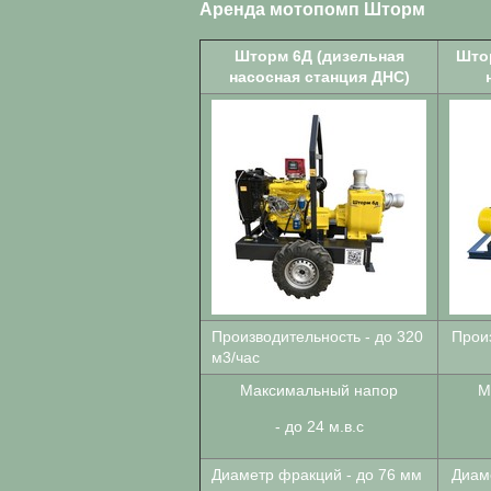
Аренда мотопомп Шторм
Шторм 6Д (дизельная
Штор
насосная станция ДНС)
Производительность - до 320
Произ
м3/час
Максимальный напор
М
- до
24 м.в.с
Диаметр фракций - до 76 мм
Диам