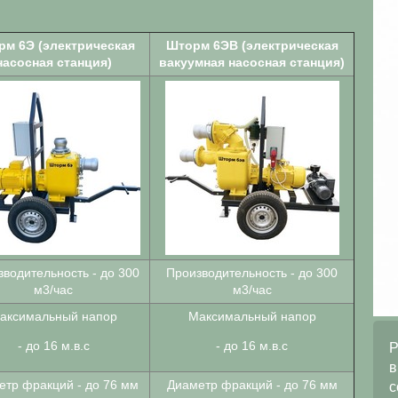
м 6Э (электрическая
Шторм 6ЭВ (электрическая
насосная станция)
вакуумная насосная станция)
водительность - до 300
Производительность - до 300
м3/час
м3/час
аксимальный напор
Максимальный напор
- до 16 м.в.с
- до
16 м.в.с
ООО «ПромСервис» выражает
Р
благодарность за оперативное и
в
етр фракций - до 76 мм
Диаметр фракций - до 76 мм
качественное выполнение работ
с