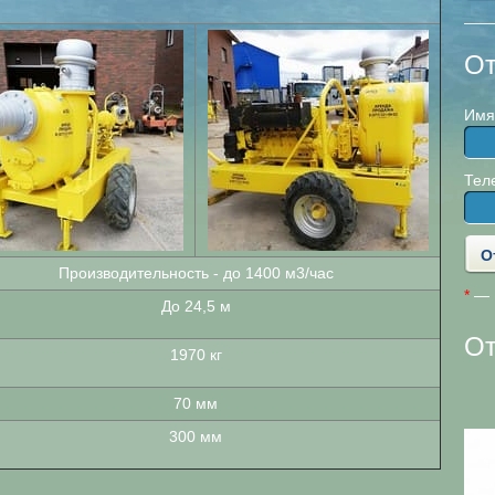
От
Имя
Тел
Производительность - до 1400 м3/час
*
— П
До 24,5 м
О
1970 кг
ООО «ПромСервис»
70 мм
300 мм