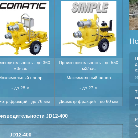
Но
Н
зводительность - до 360
Производительность - до 550
д
м3/час
м3/час
о
Максимальный напор
Максимальный напор
0
- до 28 м
- до 27 м
Т
в
етр фракций - до 76 мм
Диаметр фракций - до 60 мм
2
изводительности JD12-400
Р
ч
2
JD12-400