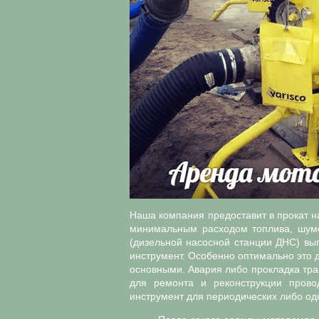
Наша компания предоставит в прокат н
минимальным расходом топлива, шум
(дизельной насосной станции ДНС) выг
инструмент. Особенно оптимально это 
основными. Авария либо прокладка тра
для ремонта и реконструкции прово
инструмент для периодических либо од