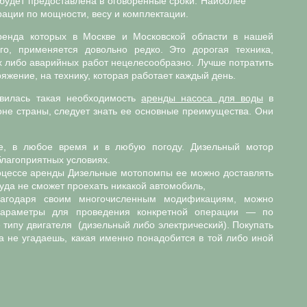
будет предоставлена в оговоренные сроки. Наиболее
ации по мощности, весу и комплектации.
ренда которых в Москве и Московской области в нашей
го, применяется довольно редко. Это дорогая техника,
х либо аварийных работ нецелесообразно. Лучше потратить
яжение, на технику, которая работает каждый день.
вилась такая необходимость
аренды насоса для воды
в
не страны, следует знать ее основные преимущества. Они
е, в любое время и в любую погоду. Дизельный мотор
благоприятных условиях.
роцессе аренды Дизельные мотопомпы ее можно доставлять
куда не сможет проехать никакой автомобиль,
лагодаря своим многочисленным модификациям, можно
параметры для проведения конкретной операции — по
 типу двигателя (дизельный либо электрический). Покупать
 не угадаешь, какая именно понадобится в той либо иной