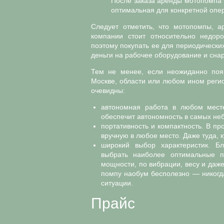
После заказа аренды мотопомпа 
оптимальная для конкретной опер
Следует отметить, что мотопомпы, а
компании стоит относительно недоро
поэтому покупать ее для периодически
деньги на рабочее оборудование и снар
Тем не менее, если неожиданно поя
Москве, области или любом ином регио
очевидны:
автономная работа в любом мест
обеспечит автономность в самых не
портативность и компактность. В п
вручную в любое место. Даже туда, 
широкий выбор характеристик. Б
выбрать наиболее оптимальные 
мощности, по вибрации, весу и даже
помпу наобум бесполезно — никогда
ситуации.
Прайс