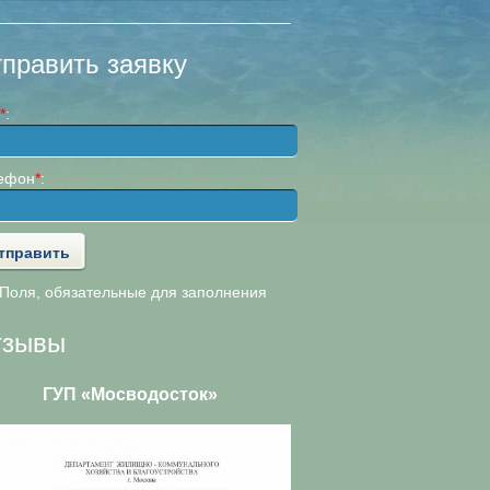
править заявку
*
:
ефон
*
:
оля, обязательные для заполнения
тзывы
ГУП «Мосводосток»
ООО «АльянсТелеком