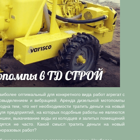
аиболее оптимальный для конкретного вида работ агрегат с
овыделением и вибрацией. Аренда дизельной мотопомпы
одна тем, что нет необходимости тратить деньги на новый
для предприятий, на которых подобные работы не являются
ншеи, выкачивание воды из колодцев и залитых помещений
дятся не часто. Какой смысл тратить деньги на новый
норазовых работ?