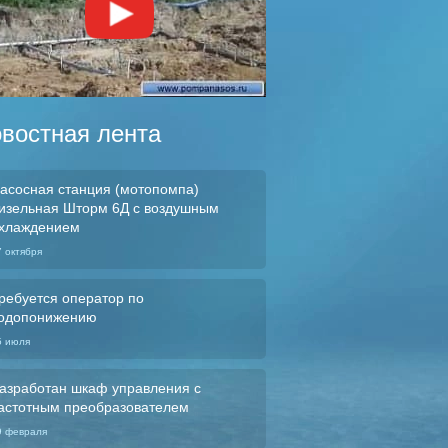
востная лента
асосная станция (мотопомпа)
изельная Шторм 6Д с воздушным
хлаждением
7 октября
ребуется оператор по
одопонижению
5 июля
азработан шкаф управления с
астотным преобразователем
9 февраля