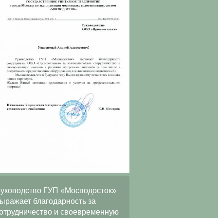
ООО
уководство ГУП «Мосводосток»
«АльянсТелекоммуни
ыражает благодарность за
искренне благодарит 
отрудничество и своевременную