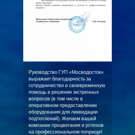
ООО
досток»
«АльянсТелекоммуникейшнс»
 за
искренне благодарит за
ременную
качественное и добросовестное
енных
выполнение работ по
водопонижению при
лении
строительстве
дации
многофункционального ФОК ГБУ
ашей
«ЦФКиС СЗАО г. Москвы»
 успехов
Москомспорта. Мы надеемся, что
оприще!