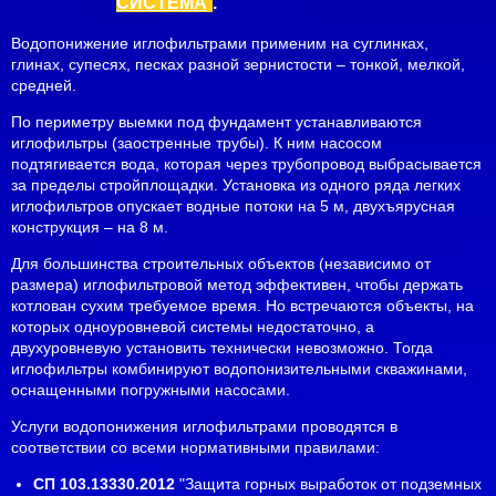
СИСТЕМА
.
Водопонижение иглофильтрами применим на суглинках,
глинах, супесях, песках разной зернистости – тонкой, мелкой,
средней.
По периметру выемки под фундамент устанавливаются
иглофильтры (заостренные трубы). К ним насосом
подтягивается вода, которая через трубопровод выбрасывается
за пределы стройплощадки. Установка из одного ряда легких
иглофильтров опускает водные потоки на 5 м, двухъярусная
конструкция – на 8 м.
Для большинства строительных объектов (независимо от
размера) иглофильтровой метод эффективен, чтобы держать
котлован сухим требуемое время. Но встречаются объекты, на
которых одноуровневой системы недостаточно, а
двухуровневую установить технически невозможно. Тогда
иглофильтры комбинируют водопонизительными скважинами,
оснащенными погружными насосами.
Услуги водопонижения иглофильтрами проводятся в
соответствии со всеми нормативными правилами:
СП 103.13330.2012
"Защита горных выработок от подземных