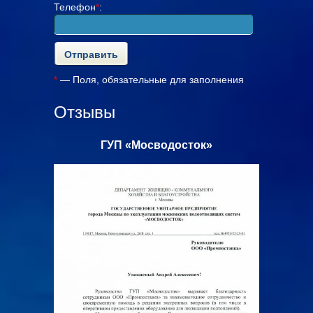
Телефон
*
:
*
— Поля, обязательные для заполнения
Отзывы
ок»
ООО «АльянсТелекоммуникейшнс»