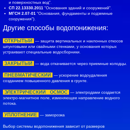
и поверхностных вод".
СП 22.13330.2011
"Основания зданий и сооружений".
МГСН 2.07-01
"Основания, фундаменты и подземные
сооружения").
Другие способы водопонижения:
ОТКРЫТЫЙ
— защита вертикальных и наклонных откосов
шпунтовыми или свайными стенками, у основания которых
устраивают специальные водосборники.
ЗАКРЫТЫЙ
— вода откачивается через приемные колодцы.
ПНЕВМАТИЧЕСКИЙ
— ускорение водоудаления
созданием повышенного давления в грунте.
ЭЛЕКТРИЧЕСКИЙ
ОСМОС
— электродами создается
электро-магнитное поле, изменяющее направление водного
потока.
УПЛОТНЕНИЕ
— заморозка
Выбор системы водопонижения зависит от размеров