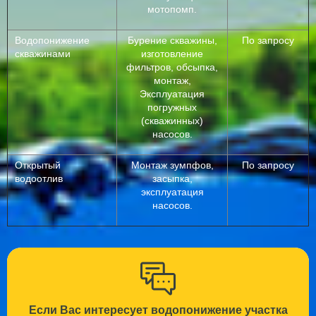
мотопомп.
Водопонижение
Бурение скважины,
По запросу
скважинами
изготовление
фильтров, обсыпка,
монтаж,
Эксплуатация
погружных
(скважинных)
насосов.
Открытый
Монтаж зумпфов,
По запросу
водоотлив
засыпка,
эксплуатация
насосов.
Если Вас интересует водопонижение участка