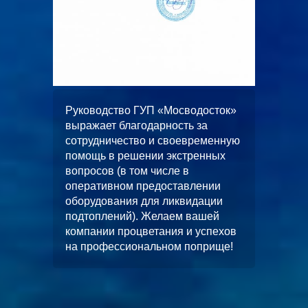
ООО
ает
Руководство ГУП «Мосводосток»
«Альянс
ное и
выражает благодарность за
искренне
работ
сотрудничество и своевременную
качестве
помощь в решении экстренных
выполнен
вопросов (в том числе в
водопон
оперативном предоставлении
строител
работ
оборудования для ликвидации
многофу
кной
подтоплений). Желаем вашей
«ЦФКиС 
ез
компании процветания и успехов
Москомсп
.
на профессиональном поприще!
в будуще
станет е
ство.
и длител