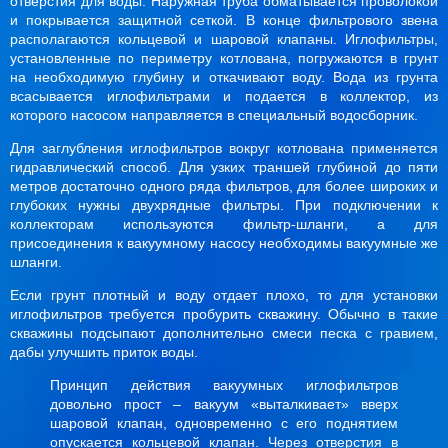
отверстия для воды. Наружная труба обматывается проволокой
и покрывается защитной сеткой. В конце фильтрового звена
располагаются кольцевой и шаровой клапаны. Иглофильтры,
установленные по периметру котлована, погружаются в грунт
на необходимую глубину и откачивают воду. Вода из грунта
всасывается иглофильтрами и подается в коллектор, из
которого насосом направляется в специальный водосборник.
Для заглубления иглофильтров вокруг котлована применяется
гидравлический способ. Для узких траншей глубиной до пяти
метров достаточно одного ряда фильтров, для более широких и
глубоких нужны двухрядные фильтры. При подключении к
коллекторам используются фильтр-шланги, а для
присоединения к вакуумному насосу необходимы вакуумные же
шланги.
Если грунт плотный и воду отдает плохо, то для установки
иглофильтров требуется пробурить скважину. Обычно в такие
скважины подсыпают дополнительно смеси песка с гравием,
дабы улучшить приток воды.
Принцип действия вакуумных иглофильтров
довольно прост – вакуум «выталкивает» вверх
шаровой клапан, одновременно с его поднятием
опускается кольцевой клапан. Через отверстия в