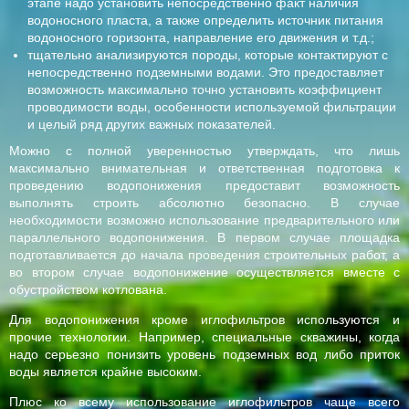
этапе надо установить непосредственно факт наличия
водоносного пласта, а также определить источник питания
водоносного горизонта, направление его движения и т.д.;
тщательно анализируются породы, которые контактируют с
непосредственно подземными водами. Это предоставляет
возможность максимально точно установить коэффициент
проводимости воды, особенности используемой фильтрации
и целый ряд других важных показателей.
Можно с полной уверенностью утверждать, что лишь
максимально внимательная и ответственная подготовка к
проведению водопонижения предоставит возможность
выполнять строить абсолютно безопасно. В случае
необходимости возможно использование предварительного или
параллельного водопонижения. В первом случае площадка
подготавливается до начала проведения строительных работ, а
во втором случае водопонижение осуществляется вместе с
обустройством котлована.
Для водопонижения кроме иглофильтров используются и
прочие технологии. Например, специальные скважины, когда
надо серьезно понизить уровень подземных вод либо приток
воды является крайне высоким.
Плюс ко всему использование иглофильтров чаще всего