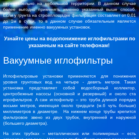
нерентабельно на небольшой территории. В данном случае
более выгодно применять именно указанный выше способ.
Если у грунта на стройплощадке фильтрация составляет от 0,01
до 1м в сутки, то в данном случае обязательным является
применение именно вакуумных установок.
Узнайте цены на водопонижение иглофильтрами по
указанным на сайте телефонам!
Вакуумные иглофильтры
Иглофильтровые установки применяются для понижения
уровня грунтовых вод на четыре - девять метров. Такая
установка представляет собой водосборный коллектор,
центробежные насосы (основной и резервный) и около ста
игрофильтров. А сам иглофильтр – это труба длиной порядка
восьми метров, имеющая около тридцати (м.б чуть больше)
миллиметров в диаметре. На нижнем конце трубы крепится
фильтровое звено из двух трубок, внутренней и наружной
(большего диаметра).
На этих трубках – металлических или полимерных – есть