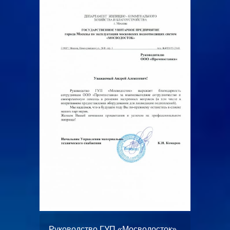
ООО
жает
Руководство ГУП «Мосводосток»