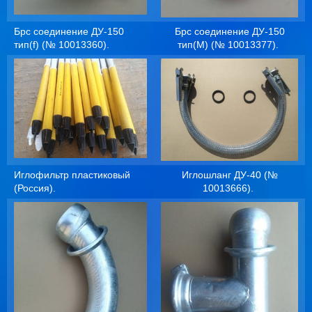
Брс соединение ДУ-150
Брс соединение ДУ-150
тип(f) (№ 10013360).
тип(М) (№ 10013377).
Иглофильтр пластиковый
Иглошланг ДУ-40 (№
(Россия).
10013666).