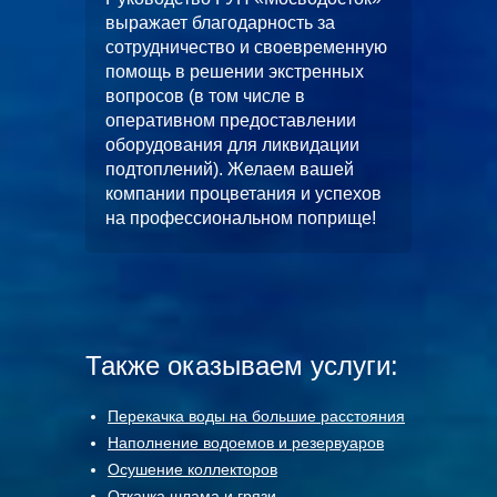
«Альян
вное и
выражает благодарность за
искренн
 работ
сотрудничество и своевременную
качеств
помощь в решении экстренных
выполн
вопросов (в том числе в
водопо
оперативном предоставлении
строите
л работ
оборудования для ликвидации
многоф
скной
подтоплений). Желаем вашей
«ЦФКиС
без
компании процветания и успехов
Москомс
от.
на профессиональном поприще!
в будущ
станет
чество.
и длите
Также оказываем услуги:
Перекачка воды на большие расстояния
Наполнение водоемов и резервуаров
Осушение коллекторов
Откачка шлама и грязи