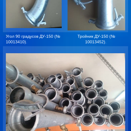
Угол 90 градусов ДУ-150 (№
Тройник ДУ-150 (№
10013410).
10013452).