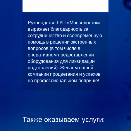
ООО
жает
Руководство ГУП «Мосводосток»
«Альян
вное и
выражает благодарность за
искренн
 работ
сотрудничество и своевременную
качеств
помощь в решении экстренных
выполн
вопросов (в том числе в
водопо
оперативном предоставлении
строите
л работ
оборудования для ликвидации
многоф
скной
подтоплений). Желаем вашей
«ЦФКиС
без
компании процветания и успехов
Москомс
от.
на профессиональном поприще!
в будущ
станет
чество.
и длите
Также оказываем услуги: