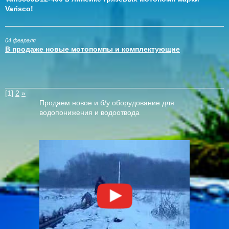
Varisco!
04 февраля
В продаже новые мотопомпы и комплектующие
[1]
2
»
Продаем новое и б/у оборудование для
водопонижения и водоотвода