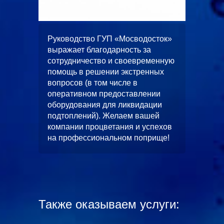
ООО
жает
Руководство ГУП «Мосводосток»
«Альян
вное и
выражает благодарность за
искренн
 работ
сотрудничество и своевременную
качеств
помощь в решении экстренных
выполн
вопросов (в том числе в
водопо
оперативном предоставлении
строите
л работ
оборудования для ликвидации
многоф
скной
подтоплений). Желаем вашей
«ЦФКиС
без
компании процветания и успехов
Москомс
от.
на профессиональном поприще!
в будущ
станет
чество.
и длите
Также оказываем услуги: