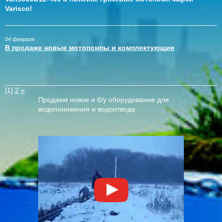
Varisco!
04 февраля
В продаже новые мотопомпы и комплектующие
[1]
2
»
Продаем новое и б/у оборудование для
водопонижения и водоотвода