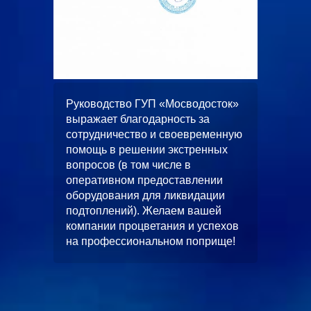
ООО
жает
Руководство ГУП «Мосводосток»
«Альян
вное и
выражает благодарность за
искренн
 работ
сотрудничество и своевременную
качеств
помощь в решении экстренных
выполн
вопросов (в том числе в
водопо
оперативном предоставлении
строите
л работ
оборудования для ликвидации
многоф
скной
подтоплений). Желаем вашей
«ЦФКиС
без
компании процветания и успехов
Москомс
от.
на профессиональном поприще!
в будущ
станет
чество.
и длите