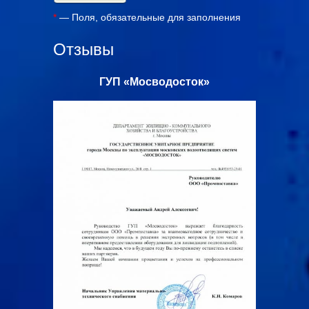
*
— Поля, обязательные для заполнения
Отзывы
с»
ГУП «Мосводосток»
ООО «Ал