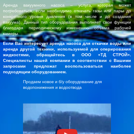
Аренда вакуумного насоса – услуга, которая может
потребоваться, если необходимо откачать газы или пары до
конкретного уровня давления (в том числе и до создания
вакуума). Данный тип оборудования выполняет свои функции
благодаря периодическому изменению объема рабочей
камеры.
Если Вас интересует аренда насоса для откачки воды или
аренда другой техники, используемой для оперирования
жидкостями, обращайтесь в ООО «ТД СТРОЙ».
Специалисты нашей компании в соответствии с Вашими
запросами предложат воспользоваться наиболее
подходящим оборудованием.
Продаем новое и б/у оборудование для
водопонижения и водоотвода