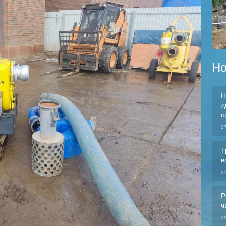
Но
Н
д
о
0
Т
в
2
Р
ч
2