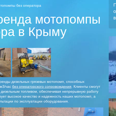
П
отопомпы без оператора
о
ренда мотопомпы
в
ора в Крыму
аренды дизельных грязевых мотопомп, способных
 м3/час
без операторского сопровождения
. Клиенты смогут
 дизельным топливом, обеспечивая непрерывную работу
ует высокое качество и надежность наших мотопомп, а
льтации по эксплуатации оборудования.