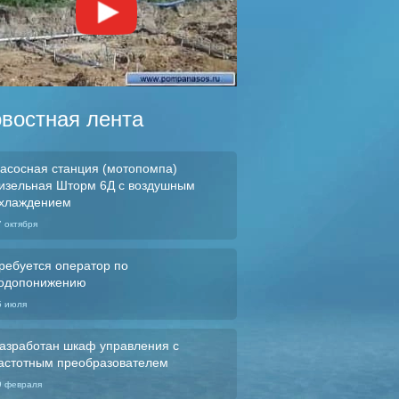
востная лента
асосная станция (мотопомпа)
изельная Шторм 6Д с воздушным
хлаждением
7 октября
ребуется оператор по
одопонижению
5 июля
азработан шкаф управления с
астотным преобразователем
9 февраля