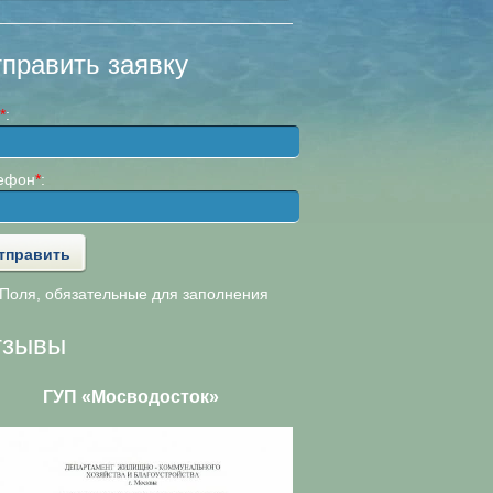
править заявку
*
:
ефон
*
:
оля, обязательные для заполнения
тзывы
ГУП «Мосводосток»
ООО «АльянсТелеком