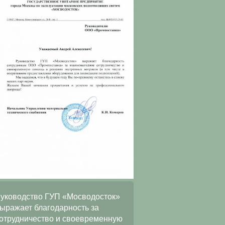
ООО
уководство ГУП «Мосводосток»
«АльянсТелекоммуни
ыражает благодарность за
искренне благодарит 
отрудничество и своевременную