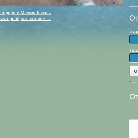
втодороги Москва-Казань
От
ным преобразователем →
Имя
Тел
*
— П
О
ООО «ПромСервис»