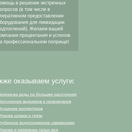
качественное и добр
омощь в решении экстренных
выполнение работ по
опросов (в том числе в
водопонижению при
перативном предоставлении
строительстве
борудования для ликвидации
многофункционально
одтоплений). Желаем вашей
«ЦФКиС СЗАО г. Мос
омпании процветания и успехов
Москомспорта. Мы на
а профессиональном поприще!
в будущем наше сотр
станет еще более пл
и длительным.
кже оказываем услуги:
ерекачка воды на большие расстояния
аполнение водоемов и резервуаров
сушение коллекторов
ткачка шлама и грязи
лубинное водопонижение скважинами
ткачка и перекачка талых вод