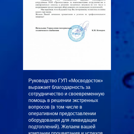
ООО
жает
Руководство ГУП «Мосводосток»
«Альян
вное и
выражает благодарность за
искренн
 работ
сотрудничество и своевременную
качеств
помощь в решении экстренных
выполн
вопросов (в том числе в
водопо
оперативном предоставлении
строите
л работ
оборудования для ликвидации
многоф
скной
подтоплений). Желаем вашей
«ЦФКиС
без
компании процветания и успехов