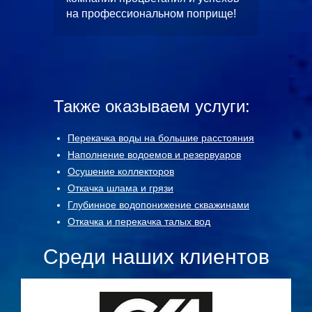
Москомс
от.
на профессиональном поприще!
в будущ
станет
чество.
и длите
Также оказываем услуги:
Перекачка воды на большие расстояния
Наполнение водоемов и резервуаров
Осушение коллекторов
Откачка шлама и грязи
Глубинное водопонижение скважинами
Откачка и перекачка талых вод
Среди наших клиентов