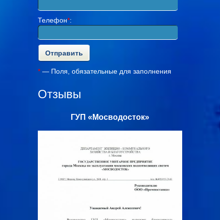
Телефон
*
:
*
— Поля, обязательные для заполнения
Отзывы
с»
ГУП «Мосводосток»
ООО «Ал