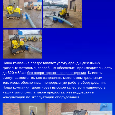
Наша компания предоставляет услугу аренды дизельных
грязевых мотопомп, способных обеспечить производительность
до 320 м3/час
без операторского сопровождения
. Клиенты
смогут самостоятельно заправлять мотопомпы дизельным
топливом, обеспечивая непрерывную работу оборудования.
Наша компания гарантирует высокое качество и надежность
наших мотопомп, а также предоставляет поддержку и
консультации по эксплуатации оборудования.