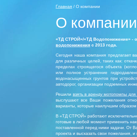
Главная
/ О компании
О компании
«ТД СТРОЙ»/«ТД Водопонижение» - 
водопонижения
с 2013 года.
Сегодня наша компания предлагает ва
для различных целей, таких как: откач
пределах строящегося объекта (котл
или полное устранение гидродавле
водонасыщенных грунтов при устройст
автодорог, организации подземных инж
Решили
взять в аренду мотопомпы для
выслушают все Ваши пожелания относ
варианты, которые наилучшим образом
В «ТД СТРОЙ» работают исключительно
готовые в любой момент применить нак
поставленной перед ними задачи. От В
проекта и высказать свои пожелания, и