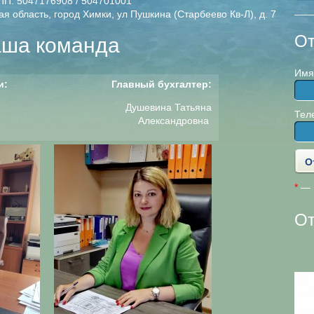
ПП: 5047176908 / 504701001
 область, город Химки, ул Пушкина (Старбеево Кв-Л), д. 7
От
ша команда
Имя
и:
Главный бухгалтер:
Душевина Татьяна
Тел
Александровна
*
— П
О
ООО «ПромСервис»