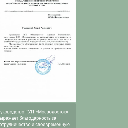
ООО
уководство ГУП «Мосводосток»
«АльянсТелекоммуни
ыражает благодарность за
искренне благодарит 
отрудничество и своевременную