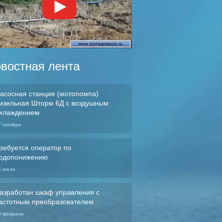
востная лента
асосная станция (мотопомпа)
изельная Шторм 6Д с воздушным
хлаждением
7 октября
ребуется оператор по
одопонижению
5 июля
азработан шкаф управления с
астотным преобразователем
9 февраля