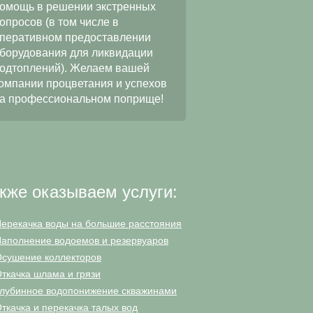
качественное и добр
омощь в решении экстренных
выполнение работ по
опросов (в том числе в
водопонижению при
перативном предоставлении
строительстве
борудования для ликвидации
многофункционально
одтоплений). Желаем вашей
«ЦФКиС СЗАО г. Мос
омпании процветания и успехов
Москомспорта. Мы на
а профессиональном поприще!
в будущем наше сотр
станет еще более пл
и длительным.
кже оказываем услуги:
ерекачка воды на большие расстояния
аполнение водоемов и резервуаров
сушение коллекторов
ткачка шлама и грязи
лубинное водопонижение скважинами
ткачка и перекачка талых вод