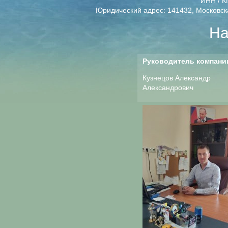
ИНН / К
Юридический адрес: 141432, Московская
На
Руководитель компани
Кузнецов Александр
Александрович