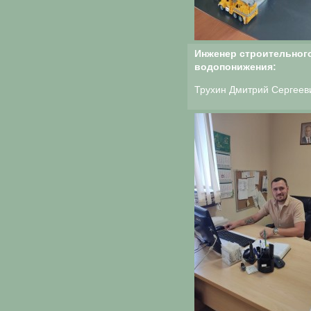
Инженер строительног
водопонижения:
Трухин Дмитрий Сергеев