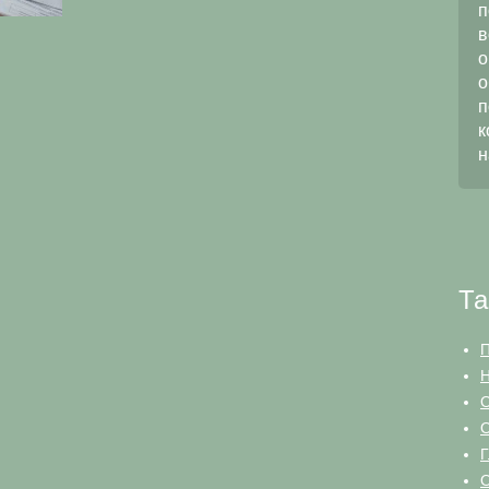
по водоотведению.
п
Использование Вашего
в
оборудования позволило
о
полностью выполнить цикл работ
о
по восстановлению пропускной
п
способности канализации без
к
проведения земляных работ.
н
Надеемся на дальнейшее
взаимовыгодное сотрудничество.
Та
П
Н
О
О
Г
О