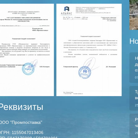
Но
Н
д
о
0
Т
в
Реквизиты
2
Р
ООО "Промпоставка"
ч
ГРН: 1155047013406
2