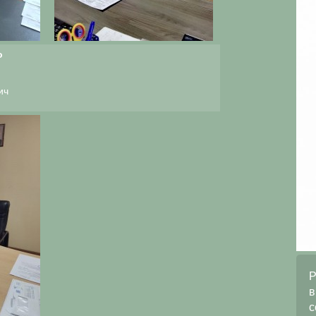
о
ич
ООО «ПромСервис» выражает
Р
благодарность за оперативное и
в
качественное выполнение работ
с