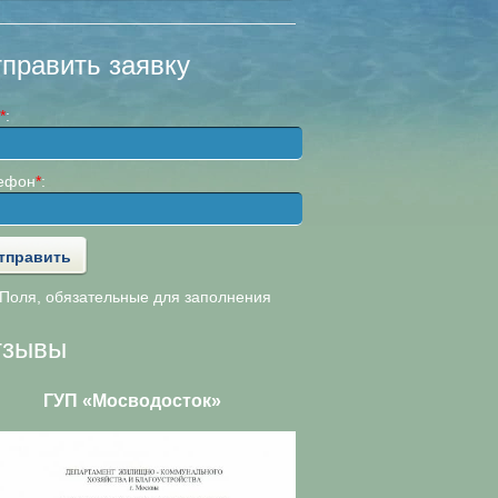
править заявку
*
:
ефон
*
:
оля, обязательные для заполнения
тзывы
ГУП «Мосводосток»
ООО «АльянсТелеком