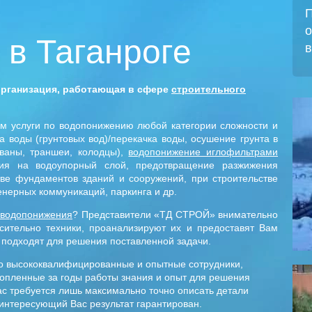
П
о
 в Таганроге
в
организация, работающая в сфере
строительного
м услуги по водопонижению любой категории сложности и
ка воды (грунтовых вод)/перекачка воды, осушение грунта в
ованы, траншеи, колодцы),
водопонижение иглофильтрами
ния на водоупорный слой, предотвращение разжижения
ве фундаментов зданий и сооружений, при строительстве
енерных коммуникаций, паркинга и др.
 водопонижения
? Представители «ТД СТРОЙ» внимательно
ительно техники, проанализируют их и предоставят Вам
 подходят для решения поставленной задачи.
 высококвалифицированные и опытные сотрудники,
опленные за годы работы знания и опыт для решения
ас требуется лишь максимально точно описать детали
 интересующий Вас результат гарантирован.