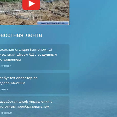
востная лента
асосная станция (мотопомпа)
изельная Шторм 6Д с воздушным
хлаждением
7 октября
ребуется оператор по
одопонижению
5 июля
азработан шкаф управления с
астотным преобразователем
9 февраля