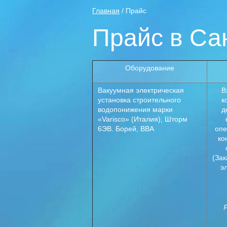
Главная
/ Прайс
Прайс в Са
Оборудование
Вакуумная электрическая
В
установка строительного
к
водопонижения марки
д
«Varisco» (Италия), Шторм
6ЭВ. Борей, ВВА
опе
ко
(Зак
э