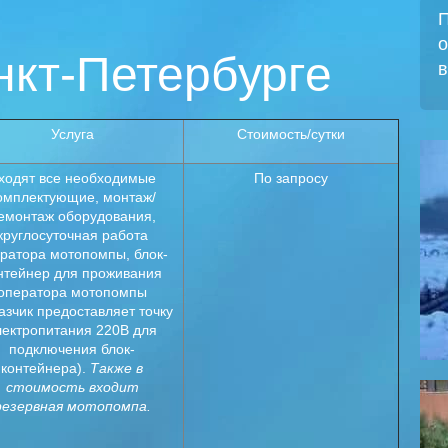
П
о
нкт-Петербурге
в
Услуга
Стоимость/сутки
ходят все необходимые
По запросу
омплектующие, монтаж/
емонтаж оборудования,
круглосуточная работа
ратора мотопомпы, блок-
нтейнер для проживания
оператора мотопомпы
азчик предоставляет точку
лектропитания 220В для
подключения блок-
контейнера).
Также в
стоимость входит
резервная мотопомпа.