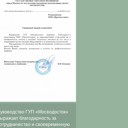
ООО
уководство ГУП «Мосводосток»
«АльянсТелекоммуни
ыражает благодарность за
искренне благодарит 
отрудничество и своевременную