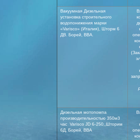
Вакуумная Дизельная
В
установка строительного
к
водопонижения марки
д
«Varisco» (Италия), Шторм 6
ДВ. Борей, ВВА.
опе
ко
(Зак
э
зап
Дизельная мотопомпа
В
производительностью 350м3
час Varisco JD 6-250,,Шторим
6Д, Борей, ВВА
опе
ко