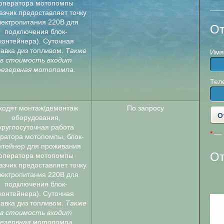
оператора мотопомпы
азчик предоставляет точку
лектропитания 220В для
От
подключения блок-
контейнера). Суточная
равка диз топливом.
Также
Имя
в стоимость входит
резервная мотопомпа.
Тел
ходят монтаж/демонтаж
По запросу
оборудования,
круглосуточная работа
*
— П
ратора мотопомпы, блок-
нтейнер для проживания
О
оператора мотопомпы
азчик предоставляет точку
лектропитания 220В для
ООО «ПромСервис»
подключения блок-
контейнера). Суточная
равка диз топливом.
Также
в стоимость входит
езервная мотопомпа .