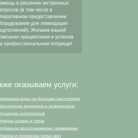
качественное и добр
омощь в решении экстренных
выполнение работ по
опросов (в том числе в
водопонижению при
перативном предоставлении
строительстве
борудования для ликвидации
многофункционально
одтоплений). Желаем вашей
«ЦФКиС СЗАО г. Мос
омпании процветания и успехов
Москомспорта. Мы на
а профессиональном поприще!
в будущем наше сотр
станет еще более пл
и длительным.
кже оказываем услуги:
ерекачка воды на большие расстояния
аполнение водоемов и резервуаров
сушение коллекторов
ткачка шлама и грязи
лубинное водопонижение скважинами
ткачка и перекачка талых вод