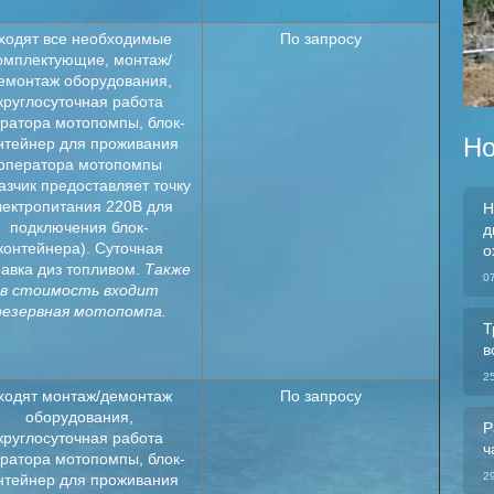
ходят все необходимые
По запросу
омплектующие, монтаж/
емонтаж оборудования,
круглосуточная работа
ратора мотопомпы, блок-
Но
нтейнер для проживания
оператора мотопомпы
азчик предоставляет точку
лектропитания 220В для
Н
подключения блок-
д
контейнера). Суточная
о
равка диз топливом.
Также
0
в стоимость входит
резервная мотопомпа.
Т
в
2
ходят монтаж/демонтаж
По запросу
оборудования,
Р
круглосуточная работа
ч
ратора мотопомпы, блок-
2
нтейнер для проживания