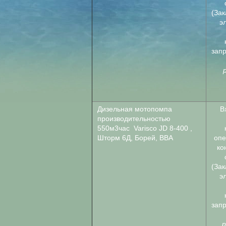
(Зак
э
зап
Дизельная мотопомпа
В
производительностью
550м3час Varisco JD 8-400 ,
Шторм 6Д, Борей, ВВА
опе
ко
(Зак
э
зап
р