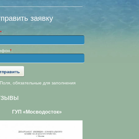
править заявку
*
:
ефон
*
:
оля, обязательные для заполнения
тзывы
ГУП «Мосводосток»
ООО «АльянсТелеком