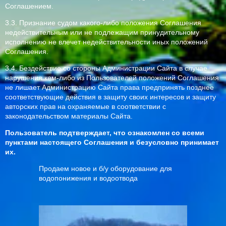
Соглашением.
3.3. Признание судом какого-либо положения Соглашения
недействительным или не подлежащим принудительному
исполнению не влечет недействительности иных положений
Соглашения.
3.4. Бездействие со стороны Администрации Сайта в случае
нарушения кем-либо из Пользователей положений Соглашения
не лишает Администрацию Сайта права предпринять позднее
соответствующие действия в защиту своих интересов и защиту
авторских прав на охраняемые в соответствии с
законодательством материалы Сайта.
Пользователь подтверждает, что ознакомлен со всеми
пунктами настоящего Соглашения и безусловно принимает
их.
Продаем новое и б/у оборудование для
водопонижения и водоотвода