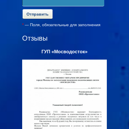
*
— Поля, обязательные для заполнения
Отзывы
с»
ГУП «Мосводосток»
ООО «Ал