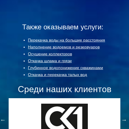
станет
чество.
и длите
Также оказываем услуги:
Перекачка воды на большие расстояния
Наполнение водоемов и резервуаров
Осушение коллекторов
Откачка шлама и грязи
Глубинное водопонижение скважинами
Откачка и перекачка талых вод
Среди наших клиентов