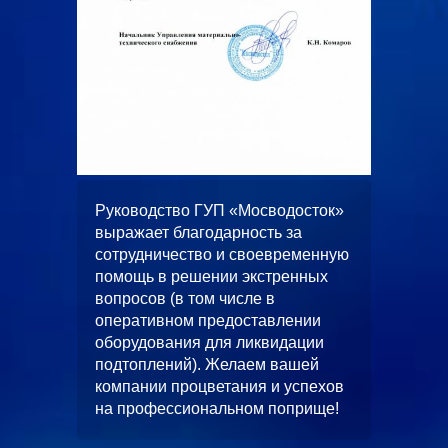
ООО
жает
Руководство ГУП «Мосводосток»
«Альян
вное и
выражает благодарность за
искренн
 работ
сотрудничество и своевременную
качеств
помощь в решении экстренных
выполн
вопросов (в том числе в
водопо
оперативном предоставлении
строите
л работ
оборудования для ликвидации
многоф
скной
подтоплений). Желаем вашей
«ЦФКиС
без
компании процветания и успехов
Москомс
от.
на профессиональном поприще!
в будущ