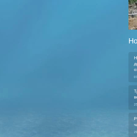
Но
Н
д
о
0
Т
в
2
Р
ч
2