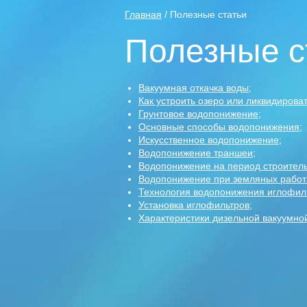
Главная
/ Полезные статьи
Полезные с
Вакуумная откачка воды
;
Как устроить озеро или ликвидирова
Грунтовое водопонижение
;
Основные способы водопонижения
;
Искусственное водопонижение
;
Водопонижение траншеи
;
Водопонижение на период строител
Водопонижение при земляных работ
Технология водопонижения иглофил
Установка иглофильтров
;
Характеристики дизельной вакуумной