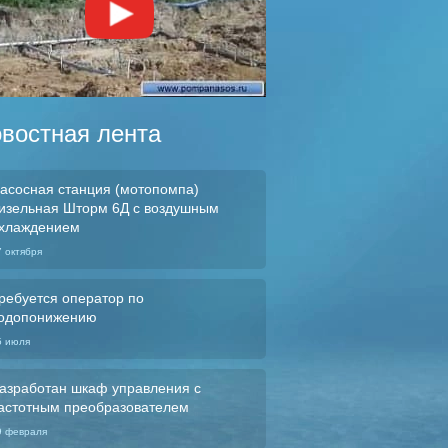
востная лента
асосная станция (мотопомпа)
изельная Шторм 6Д с воздушным
хлаждением
7 октября
ребуется оператор по
одопонижению
5 июля
азработан шкаф управления с
астотным преобразователем
9 февраля