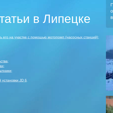
П
о
татьи в Липецке
в
ть его на участке с помощью мотопомп (насосных станций)
;
ьства
;
ах
;
ьтрами
;
 установки JD 6
.